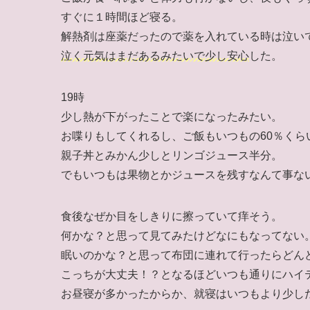
すぐに１時間ほど寝る。
解熱剤は座薬だったので薬を入れている時は泣い
泣く元気はまだあるみたいで少し安心
した。
19時
少し熱が下がったことで楽になったみたい。
お喋りもしてくれるし、ご飯もいつもの60％くら
親子丼とみかん少しとリンゴジュース半分。
でもいつもは果物とかジュースを残すなんて事な
食後なぜか目をしきりに擦っていて痒そう。
何かな？と思って見てみたけどなにもなってない
眠いのかな？と思って布団に連れて行ったらどん
こっちが大丈夫！？となるほどいつも通りにハイ
お昼寝が多かったからか、就寝はいつもより少し