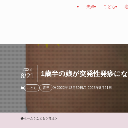
夫婦
こども
2023
1歳半の娘が突発性発疹に
8/21
2022年12月30日
2023年8月21日
こども
育児
ホーム
こども
育児