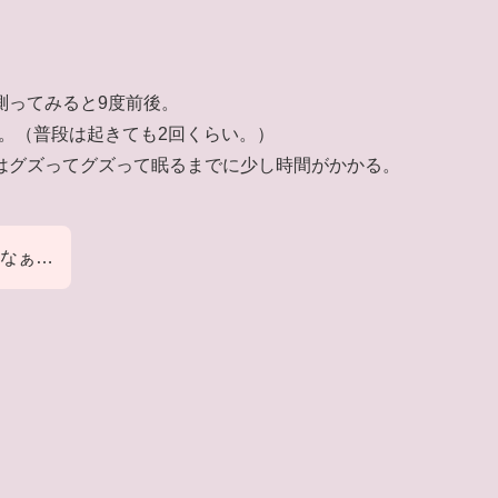
測ってみると9度前後。
。（普段は起きても2回くらい。）
はグズってグズって眠るまでに少し時間がかかる。
なぁ…