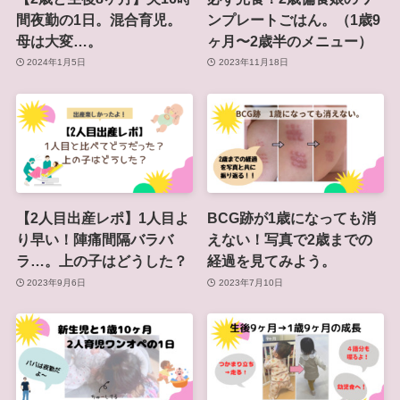
間夜勤の1日。混合育児。
ンプレートごはん。（1歳9
母は大変…。
ヶ月〜2歳半のメニュー）
2024年1月5日
2023年11月18日
【2人目出産レポ】1人目よ
BCG跡が1歳になっても消
り早い！陣痛間隔バラバ
えない！写真で2歳までの
ラ…。上の子はどうした？
経過を見てみよう。
2023年9月6日
2023年7月10日