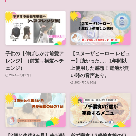
子供の【伸ばしかけ前髪ア
【スヌーザヒーロー レビュ
レンジ】（前髪→横髪へチ
ー】助かった…。1年間以
ェンジ）
上使用した感想！電池が無
い時の音声あり。
2024年7月17日
2024年5月16日
【2歳と生後8ヶ月】夫16時
必ず完食！2歳偏食娘のワ