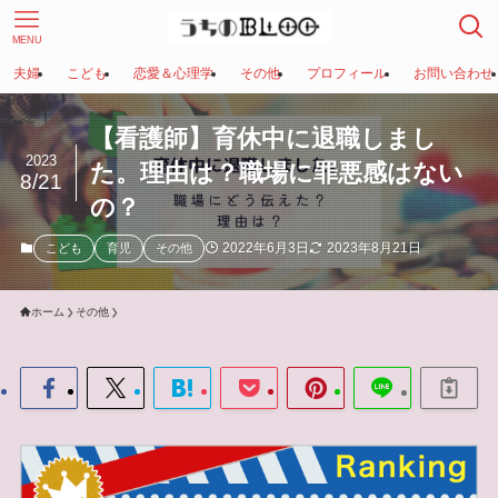
MENU
夫婦
こども
恋愛＆心理学
その他
プロフィール
お問い合わせ
【看護師】育休中に退職しまし
2023
た。理由は？職場に罪悪感はない
8/21
の？
2022年6月3日
2023年8月21日
こども
育児
その他
ホーム
その他