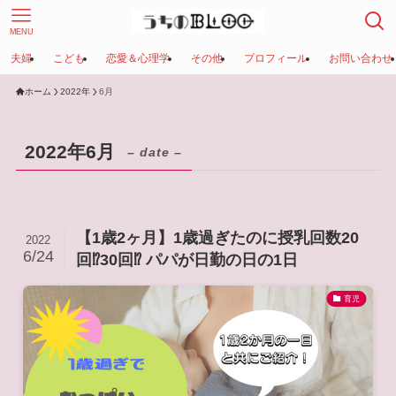
MENU
夫婦
こども
恋愛＆心理学
その他
プロフィール
お問い合わせ
ホーム
2022年
6月
2022年6月
– date –
【1歳2ヶ月】1歳過ぎたのに授乳回数20
2022
6/24
回⁉︎30回⁉︎ パパが日勤の日の1日
育児